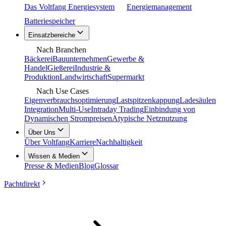
Das Voltfang Energiesystem
Energiemanagement
Batteriespeicher
Einsatzbereiche
Nach Branchen
Bäckerei
Bauunternehmen
Gewerbe &
Handel
Gießerei
Industrie &
Produktion
Landwirtschaft
Supermarkt
Nach Use Cases
Eigenverbrauchsoptimierung
Lastspitzenkappung
Ladesäulen
Integration
Multi-Use
Intraday Trading
Einbindung von
Dynamischen Strompreisen
Atypische Netznutzung
Über Uns
Über Voltfang
Karriere
Nachhaltigkeit
Wissen & Medien
Presse & Medien
Blog
Glossar
Pachtdirekt