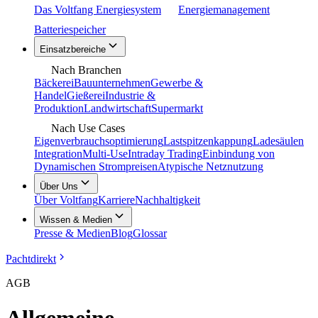
Das Voltfang Energiesystem
Energiemanagement
Batteriespeicher
Einsatzbereiche
Nach Branchen
Bäckerei
Bauunternehmen
Gewerbe &
Handel
Gießerei
Industrie &
Produktion
Landwirtschaft
Supermarkt
Nach Use Cases
Eigenverbrauchsoptimierung
Lastspitzenkappung
Ladesäulen
Integration
Multi-Use
Intraday Trading
Einbindung von
Dynamischen Strompreisen
Atypische Netznutzung
Über Uns
Über Voltfang
Karriere
Nachhaltigkeit
Wissen & Medien
Presse & Medien
Blog
Glossar
Pachtdirekt
AGB
Allgemeine