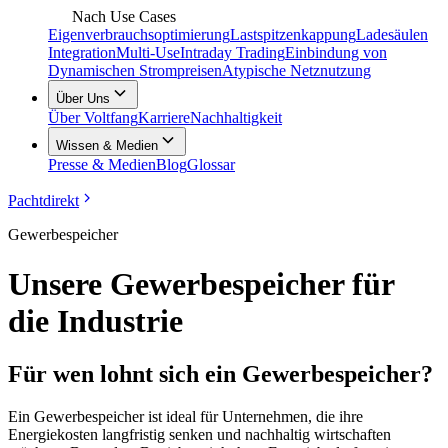
Nach Use Cases
Eigenverbrauchsoptimierung
Lastspitzenkappung
Ladesäulen
Integration
Multi-Use
Intraday Trading
Einbindung von
Dynamischen Strompreisen
Atypische Netznutzung
Über Uns
Über Voltfang
Karriere
Nachhaltigkeit
Wissen & Medien
Presse & Medien
Blog
Glossar
Pachtdirekt
Gewerbespeicher
Unsere Gewerbespeicher für
die Industrie
Für wen lohnt sich ein Gewerbespeicher?
Ein Gewerbespeicher ist ideal für Unternehmen, die ihre
Energiekosten langfristig senken und nachhaltig wirtschaften