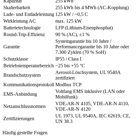
Kapazität
255 kWh
Skalierbarkeit
255 kWh bis 4 MWh (AC-Kopplung)
Lade- und Entladeleistung
125 kW / ~0,5 C
Wirkleistung AC
max. 125 kW
Batterietechnologie
LFP (Lithium-Eisenphosphat)
Round-Trip-Effizienz
90 % (AC), ±1 %
Systemgarantie bis 10 Jahre /
Garantie
Performancegarantie bis 10 Jahre oder
7.300 Zyklen (70 % SoH)
Schutzklasse
IP55 / Class I
Betriebstemperaturbereich
−25 bis +55 °C
Aerosol-Löschsystem, UL 9540A
Brandschutzsystem
zertifiziert
Kommunikationsprotokoll
Modbus TCP
Voltfang EMS inklusive (LAN oder
EMS-Anbindung
Mobilfunk)
VDE-AR-N 4105, VDE-AR-N 4110,
Netzanschlussnormen
VDE-AR-N 4120
UL 1973, UL 9540A, IEC 62619, CE,
Zertifizierungen
UN 38.3
Häufig gestellte Fragen