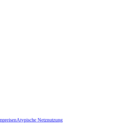
mpreisen
Atypische Netznutzung