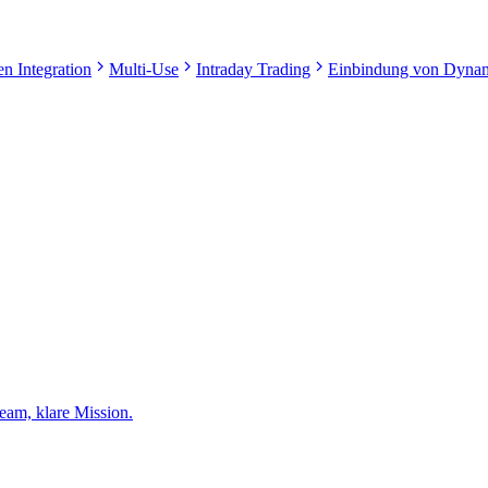
n Integration
Multi-Use
Intraday Trading
Einbindung von Dynam
eam, klare Mission.