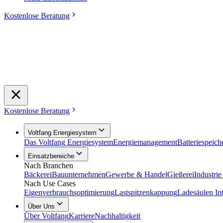
Kostenlose Beratung
Kostenlose Beratung
Voltfang Energiesystem
Das Voltfang Energiesystem
Energiemanagement
Batteriespeich
Einsatzbereiche
Nach Branchen
Bäckerei
Bauunternehmen
Gewerbe & Handel
Gießerei
Industri
Nach Use Cases
Eigenverbrauchsoptimierung
Lastspitzenkappung
Ladesäulen Int
Über Uns
Über Voltfang
Karriere
Nachhaltigkeit