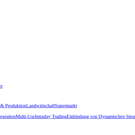
er
e & Produktion
Landwirtschaft
Supermarkt
egration
Multi-Use
Intraday Trading
Einbindung von Dynamischen Stro