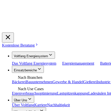
Kostenlose Beratung
Voltfang Energiesystem
Das Voltfang Energiesystem
Energiemanagement
Batter
Einsatzbereiche
Nach Branchen
Bäckerei
Bauunternehmen
Gewerbe & Handel
Gießerei
Industri
Nach Use Cases
Eigenverbrauchsoptimierung
Lastspitzenkappung
Ladesäulen Int
Über Uns
Über Voltfang
Karriere
Nachhaltigkeit