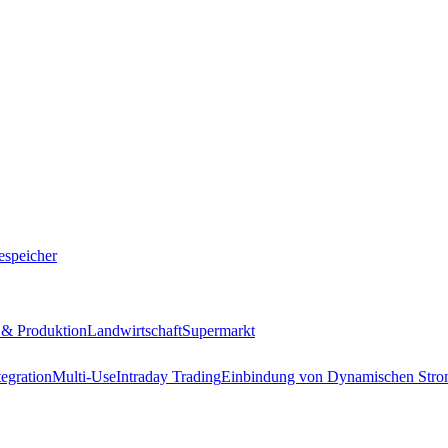
iespeicher
e & Produktion
Landwirtschaft
Supermarkt
egration
Multi-Use
Intraday Trading
Einbindung von Dynamischen Stro