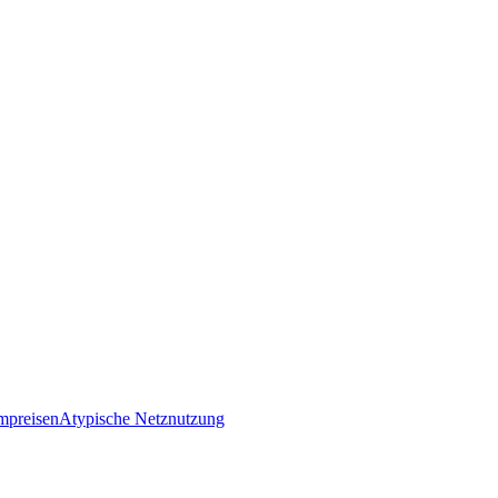
mpreisen
Atypische Netznutzung