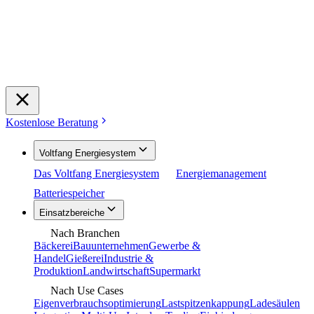
Kostenlose Beratung
Voltfang Energiesystem
Das Voltfang Energiesystem
Energiemanagement
Batteriespeicher
Einsatzbereiche
Nach Branchen
Bäckerei
Bauunternehmen
Gewerbe &
Handel
Gießerei
Industrie &
Produktion
Landwirtschaft
Supermarkt
Nach Use Cases
Eigenverbrauchsoptimierung
Lastspitzenkappung
Ladesäulen