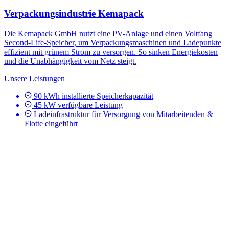
Verpackungsindustrie Kemapack
Die Kemapack GmbH nutzt eine PV-Anlage und einen Voltfang
Second-Life-Speicher, um Verpackungsmaschinen und Ladepunkte
effizient mit grünem Strom zu versorgen. So sinken Energiekosten
und die Unabhängigkeit vom Netz steigt.
Unsere Leistungen
90 kWh installierte Speicherkapazität
45 kW verfügbare Leistung
Ladeinfrastruktur für Versorgung von Mitarbeitenden &
Flotte eingeführt