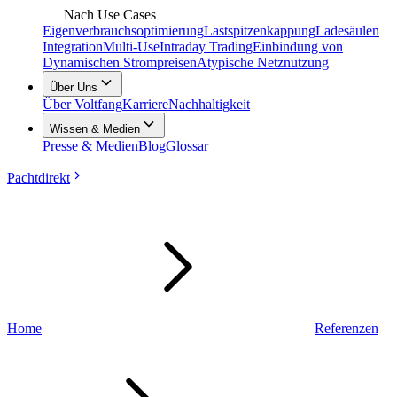
Nach Use Cases
Eigenverbrauchsoptimierung
Lastspitzenkappung
Ladesäulen
Integration
Multi-Use
Intraday Trading
Einbindung von
Dynamischen Strompreisen
Atypische Netznutzung
Über Uns
Über Voltfang
Karriere
Nachhaltigkeit
Wissen & Medien
Presse & Medien
Blog
Glossar
Pachtdirekt
Home
Referenzen