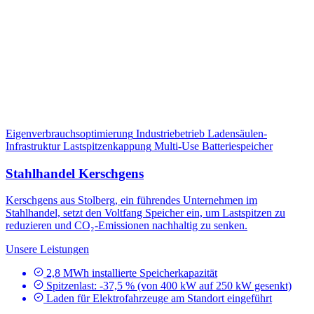
Eigenverbrauchsoptimierung
Industriebetrieb
Ladensäulen-
Infrastruktur
Lastspitzenkappung
Multi-Use Batteriespeicher
Stahlhandel Kerschgens
Kerschgens aus Stolberg, ein führendes Unternehmen im
Stahlhandel, setzt den Voltfang Speicher ein, um Lastspitzen zu
reduzieren und CO₂-Emissionen nachhaltig zu senken.
Unsere Leistungen
2,8 MWh installierte Speicherkapazität
Spitzenlast: -37,5 % (von 400 kW auf 250 kW gesenkt)
Laden für Elektrofahrzeuge am Standort eingeführt