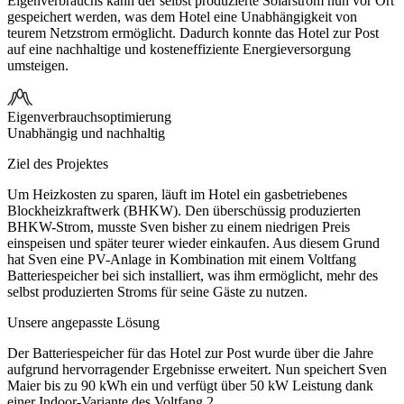
Eigenverbrauchs kann der selbst produzierte Solarstrom nun vor Ort
gespeichert werden, was dem Hotel eine Unabhängigkeit von
teurem Netzstrom ermöglicht. Dadurch konnte das Hotel zur Post
auf eine nachhaltige und kosteneffiziente Energieversorgung
umsteigen.
Eigenverbrauchsoptimierung
Unabhängig und nachhaltig
Ziel des Projektes
Um Heizkosten zu sparen, läuft im Hotel ein gasbetriebenes
Blockheizkraftwerk (BHKW). Den überschüssig produzierten
BHKW-Strom, musste Sven bisher zu einem niedrigen Preis
einspeisen und später teurer wieder einkaufen. Aus diesem Grund
hat Sven eine PV-Anlage in Kombination mit einem Voltfang
Batteriespeicher bei sich installiert, was ihm ermöglicht, mehr des
selbst produzierten Stroms für seine Gäste zu nutzen.
Unsere angepasste Lösung
Der Batteriespeicher für das Hotel zur Post wurde über die Jahre
aufgrund hervorragender Ergebnisse erweitert. Nun speichert Sven
Maier bis zu 90 kWh ein und verfügt über 50 kW Leistung dank
einer Indoor-Variante des Voltfang 2.