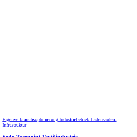
Eigenverbrauchsoptimierung
Industriebetrieb
Ladensäulen-
Infrastruktur
Sedo Treepoint Textilindustrie