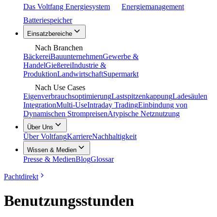
Das Voltfang Energiesystem
Energiemanagement
Batteriespeicher
Einsatzbereiche
Nach Branchen
Bäckerei
Bauunternehmen
Gewerbe &
Handel
Gießerei
Industrie &
Produktion
Landwirtschaft
Supermarkt
Nach Use Cases
Eigenverbrauchsoptimierung
Lastspitzenkappung
Ladesäulen
Integration
Multi-Use
Intraday Trading
Einbindung von
Dynamischen Strompreisen
Atypische Netznutzung
Über Uns
Über Voltfang
Karriere
Nachhaltigkeit
Wissen & Medien
Presse & Medien
Blog
Glossar
Pachtdirekt
Benutzungsstunden