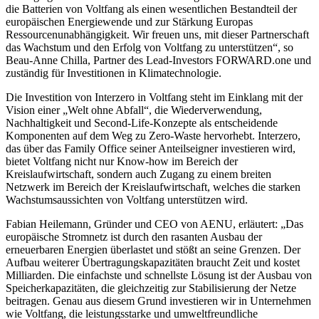
die Batterien von Voltfang als einen wesentlichen Bestandteil der
europäischen Energiewende und zur Stärkung Europas
Ressourcenunabhängigkeit. Wir freuen uns, mit dieser Partnerschaft
das Wachstum und den Erfolg von Voltfang zu unterstützen“, so
Beau-Anne Chilla, Partner des Lead-Investors FORWARD.one und
zuständig für Investitionen in Klimatechnologie.
Die Investition von Interzero in Voltfang steht im Einklang mit der
Vision einer „Welt ohne Abfall“, die Wiederverwendung,
Nachhaltigkeit und Second-Life-Konzepte als entscheidende
Komponenten auf dem Weg zu Zero-Waste hervorhebt. Interzero,
das über das Family Office seiner Anteilseigner investieren wird,
bietet Voltfang nicht nur Know-how im Bereich der
Kreislaufwirtschaft, sondern auch Zugang zu einem breiten
Netzwerk im Bereich der Kreislaufwirtschaft, welches die starken
Wachstumsaussichten von Voltfang unterstützen wird.
Fabian Heilemann, Gründer und CEO von AENU, erläutert: „Das
europäische Stromnetz ist durch den rasanten Ausbau der
erneuerbaren Energien überlastet und stößt an seine Grenzen. Der
Aufbau weiterer Übertragungskapazitäten braucht Zeit und kostet
Milliarden. Die einfachste und schnellste Lösung ist der Ausbau von
Speicherkapazitäten, die gleichzeitig zur Stabilisierung der Netze
beitragen. Genau aus diesem Grund investieren wir in Unternehmen
wie Voltfang, die leistungsstarke und umweltfreundliche