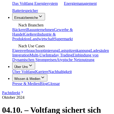
Das Voltfang Energiesystem
Energiemanagement
Batteriespeicher
Einsatzbereiche
Nach Branchen
Bäckerei
Bauunternehmen
Gewerbe &
Handel
Gießerei
Industrie &
Produktion
Landwirtschaft
Supermarkt
Nach Use Cases
Eigenverbrauchsoptimierung
Lastspitzenkappung
Ladesäulen
Integration
Multi-Use
Intraday Trading
Einbindung von
Dynamischen Strompreisen
Atypische Netznutzung
Über Uns
Über Voltfang
Karriere
Nachhaltigkeit
Wissen & Medien
Presse & Medien
Blog
Glossar
Pachtdirekt
Oktober 2024
04.10. – Voltfang sichert sich