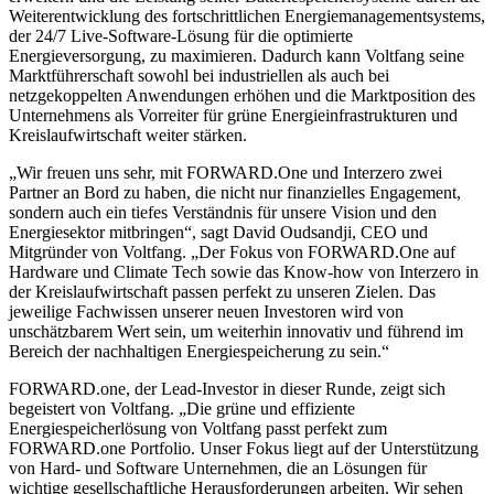
Weiterentwicklung des fortschrittlichen Energiemanagementsystems,
der 24/7 Live-Software-Lösung für die optimierte
Energieversorgung, zu maximieren. Dadurch kann Voltfang seine
Marktführerschaft sowohl bei industriellen als auch bei
netzgekoppelten Anwendungen erhöhen und die Marktposition des
Unternehmens als Vorreiter für grüne Energieinfrastrukturen und
Kreislaufwirtschaft weiter stärken.
„Wir freuen uns sehr, mit FORWARD.One und Interzero zwei
Partner an Bord zu haben, die nicht nur finanzielles Engagement,
sondern auch ein tiefes Verständnis für unsere Vision und den
Energiesektor mitbringen“, sagt David Oudsandji, CEO und
Mitgründer von Voltfang. „Der Fokus von FORWARD.One auf
Hardware und Climate Tech sowie das Know-how von Interzero in
der Kreislaufwirtschaft passen perfekt zu unseren Zielen. Das
jeweilige Fachwissen unserer neuen Investoren wird von
unschätzbarem Wert sein, um weiterhin innovativ und führend im
Bereich der nachhaltigen Energiespeicherung zu sein.“
FORWARD.one, der Lead-Investor in dieser Runde, zeigt sich
begeistert von Voltfang. „Die grüne und effiziente
Energiespeicherlösung von Voltfang passt perfekt zum
FORWARD.one Portfolio. Unser Fokus liegt auf der Unterstützung
von Hard- und Software Unternehmen, die an Lösungen für
wichtige gesellschaftliche Herausforderungen arbeiten. Wir sehen