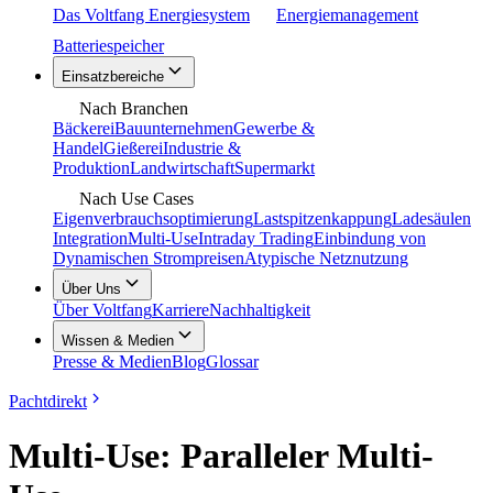
Das Voltfang Energiesystem
Energiemanagement
Batteriespeicher
Einsatzbereiche
Nach Branchen
Bäckerei
Bauunternehmen
Gewerbe &
Handel
Gießerei
Industrie &
Produktion
Landwirtschaft
Supermarkt
Nach Use Cases
Eigenverbrauchsoptimierung
Lastspitzenkappung
Ladesäulen
Integration
Multi-Use
Intraday Trading
Einbindung von
Dynamischen Strompreisen
Atypische Netznutzung
Über Uns
Über Voltfang
Karriere
Nachhaltigkeit
Wissen & Medien
Presse & Medien
Blog
Glossar
Pachtdirekt
Multi-Use: Paralleler Multi-