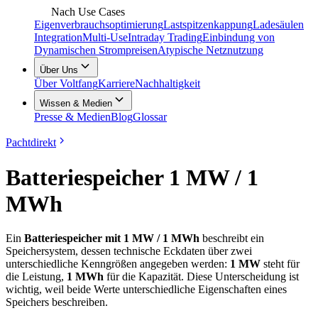
Nach Use Cases
Eigenverbrauchsoptimierung
Lastspitzenkappung
Ladesäulen
Integration
Multi-Use
Intraday Trading
Einbindung von
Dynamischen Strompreisen
Atypische Netznutzung
Über Uns
Über Voltfang
Karriere
Nachhaltigkeit
Wissen & Medien
Presse & Medien
Blog
Glossar
Pachtdirekt
Batteriespeicher 1 MW / 1
MWh
Ein
Batteriespeicher mit 1 MW / 1 MWh
beschreibt ein
Speichersystem, dessen technische Eckdaten über zwei
unterschiedliche Kenngrößen angegeben werden:
1 MW
steht für
die Leistung,
1 MWh
für die Kapazität. Diese Unterscheidung ist
wichtig, weil beide Werte unterschiedliche Eigenschaften eines
Speichers beschreiben.