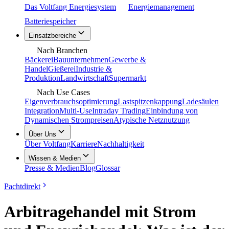
Das Voltfang Energiesystem
Energiemanagement
Batteriespeicher
Einsatzbereiche
Nach Branchen
Bäckerei
Bauunternehmen
Gewerbe &
Handel
Gießerei
Industrie &
Produktion
Landwirtschaft
Supermarkt
Nach Use Cases
Eigenverbrauchsoptimierung
Lastspitzenkappung
Ladesäulen
Integration
Multi-Use
Intraday Trading
Einbindung von
Dynamischen Strompreisen
Atypische Netznutzung
Über Uns
Über Voltfang
Karriere
Nachhaltigkeit
Wissen & Medien
Presse & Medien
Blog
Glossar
Pachtdirekt
Arbitragehandel mit Strom