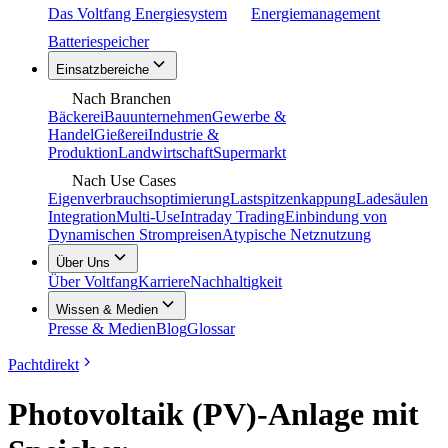
Das Voltfang Energiesystem
Energiemanagement
Batteriespeicher
Einsatzbereiche
Nach Branchen
Bäckerei
Bauunternehmen
Gewerbe &
Handel
Gießerei
Industrie &
Produktion
Landwirtschaft
Supermarkt
Nach Use Cases
Eigenverbrauchsoptimierung
Lastspitzenkappung
Ladesäulen
Integration
Multi-Use
Intraday Trading
Einbindung von
Dynamischen Strompreisen
Atypische Netznutzung
Über Uns
Über Voltfang
Karriere
Nachhaltigkeit
Wissen & Medien
Presse & Medien
Blog
Glossar
Pachtdirekt
Photovoltaik (PV)-Anlage mit