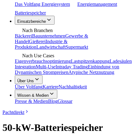
Das Voltfang Energiesystem
Energiemanagement
Batteriespeicher
Einsatzbereiche
Nach Branchen
Bäckerei
Bauunternehmen
Gewerbe &
Handel
Gießerei
Industrie &
Produktion
Landwirtschaft
Supermarkt
Nach Use Cases
Eigenverbrauchsoptimierung
Lastspitzenkappung
Ladesäulen
Integration
Multi-Use
Intraday Trading
Einbindung von
Dynamischen Strompreisen
Atypische Netznutzung
Über Uns
Über Voltfang
Karriere
Nachhaltigkeit
Wissen & Medien
Presse & Medien
Blog
Glossar
Pachtdirekt
50-kW-Batteriespeicher