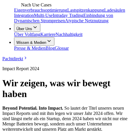
Nach Use Cases
Eigenverbrauchsoptimierung
Lastspitzenkappung
Ladesäulen
Integration
Multi-Use
Intraday Trading
Einbindung von
Dynamischen Strompreisen
Atypische Netznutzung
Über Uns
Über Voltfang
Karriere
Nachhaltigkeit
Wissen & Medien
Presse & Medien
Blog
Glossar
Pachtdirekt
Impact Report 2024
Wir zeigen, was wir bewegt
haben
Beyond Potential. Into Impact.
So lautet der Titel unseres neuen
Impact Reports und mit ihm legen wir unser Jahr 2024 offen. Wir
sind längst mehr als ein Startup, denn 2024 haben wir nicht nur eine
Menge Batterien bewegt, sondern auch unser Unternehmen
weiterentwickelt und unseren Platz am Markt gestärkt.