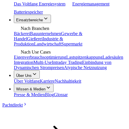
Das Voltfang Energiesystem
Energiemanagement
Batteriespeicher
Einsatzbereiche
Nach Branchen
Bäckerei
Bauunternehmen
Gewerbe &
Handel
Gießerei
Industrie &
Produktion
Landwirtschaft
Supermarkt
Nach Use Cases
Eigenverbrauchsoptimierung
Lastspitzenkappung
Ladesäulen
Integration
Multi-Use
Intraday Trading
Einbindung von
Dynamischen Strompreisen
Atypische Netznutzung
Über Uns
Über Voltfang
Karriere
Nachhaltigkeit
Wissen & Medien
Presse & Medien
Blog
Glossar
Pachtdirekt