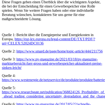
Diese Fragen geben einen Überblick über die wichtigsten Aspekte,
die bei der Entscheidung für einen Gewerbespeicher eine Rolle
spielen. Wenn Sie weitere Fragen haben oder eine individuelle
Beratung wünschen, kontaktieren Sie uns gerne für eine
maßgeschneiderte Lösung.
Quelle 1: Bericht über die Energiepreise und Energiekosten in
Europa,
https://eur-lex.europa.eu/legal-content/DE/TXT/PDF/?
uri=CELEX:52024DC0136
Quelle 2:
https://www.smard.de/page/home/topic-article/444/211756
Quelle 3:
https://www.pv-magazine.de/2021/03/18/pv-magazine-
marktuebersicht-fuer-gross-und-gewerbespeicher-aktualisiert-preise-
sinken-leicht/
Quelle 4:
https://www.westenergie.de/netzservice/de/produkte/produkte/batterie
Quelle 5:
https://www.researchgate.net/publication/368824126_Profitability_of
_ahead_trading_considering_uncertainty_degradation_and_the_chan
Quelle 6:
https://www.pv-magazine.de/2017/05/22/schnelle-